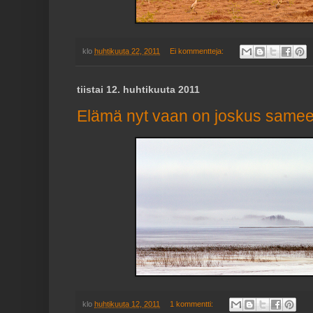
klo
huhtikuuta 22, 2011
Ei kommentteja:
tiistai 12. huhtikuuta 2011
Elämä nyt vaan on joskus samee
klo
huhtikuuta 12, 2011
1 kommentti: