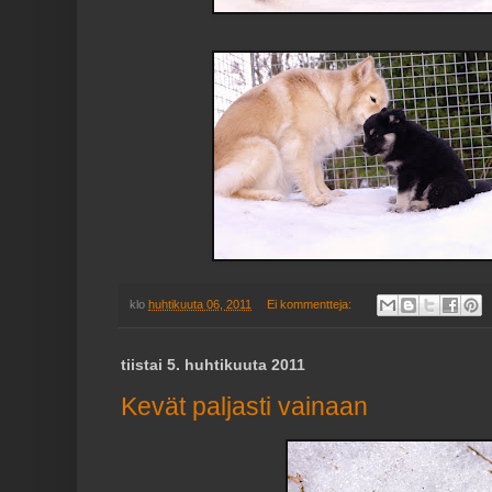
klo
huhtikuuta 06, 2011
Ei kommentteja:
tiistai 5. huhtikuuta 2011
Kevät paljasti vainaan