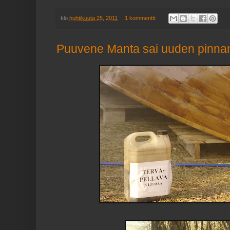
klo
huhtikuuta 25, 2011
1 kommentti:
Puuvene Manta sai uuden pinna