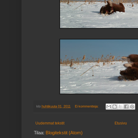
klo
huhtikuuta 01, 2011
Ei kommentteja:
Uudemmat tekstit
Etusivu
Tilaa:
Blogitekstit (Atom)