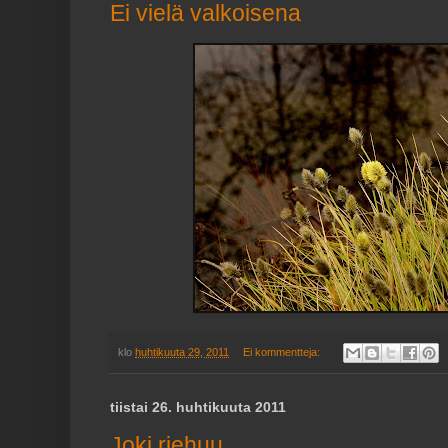
Ei vielä valkoisena
klo
huhtikuuta 29, 2011
Ei kommentteja:
tiistai 26. huhtikuuta 2011
Joki riehuu