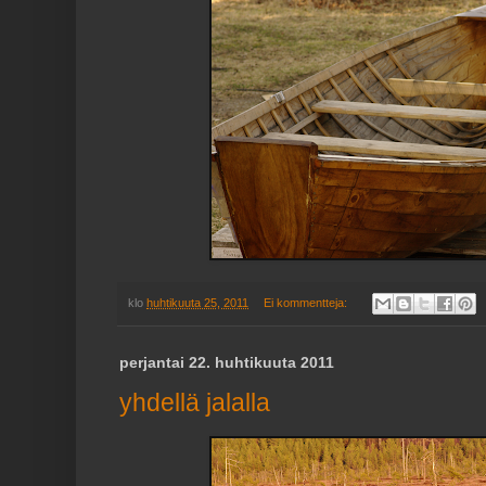
klo
huhtikuuta 25, 2011
Ei kommentteja:
perjantai 22. huhtikuuta 2011
yhdellä jalalla