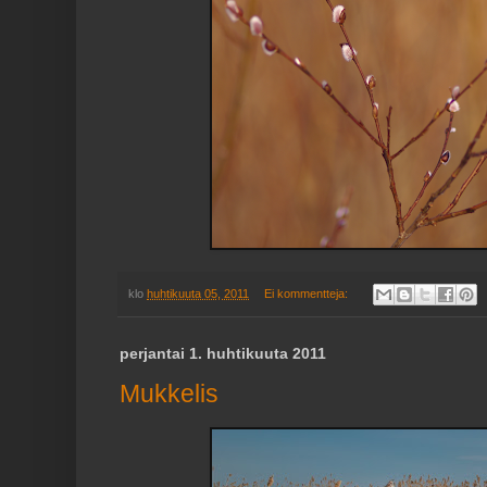
klo
huhtikuuta 05, 2011
Ei kommentteja:
perjantai 1. huhtikuuta 2011
Mukkelis